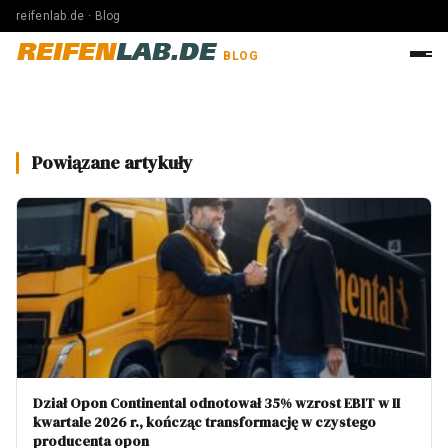
reifenlab.de · Blog
REIFEN
LAB.DE
BLOG
Powiązane artykuły
Dział Opon Continental odnotował 35% wzrost EBIT w II
kwartale 2026 r., kończąc transformację w czystego
producenta opon