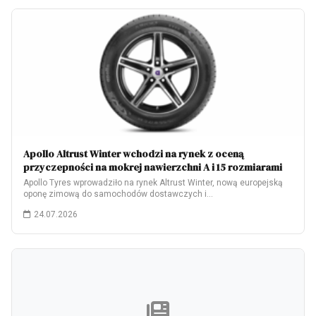
Apollo Altrust Winter wchodzi na rynek z oceną
przyczepności na mokrej nawierzchni A i 15 rozmiarami
Apollo Tyres wprowadziło na rynek Altrust Winter, nową europejską
oponę zimową do samochodów dostawczych i…
24.07.2026