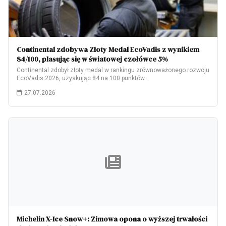
Continental zdobywa Złoty Medal EcoVadis z wynikiem
84/100, plasując się w światowej czołówce 5%
Continental zdobył złoty medal w rankingu zrównoważonego rozwoju
EcoVadis 2026, uzyskując 84 na 100 punktów…
27.07.2026
Michelin X-Ice Snow+: Zimowa opona o wyższej trwałości