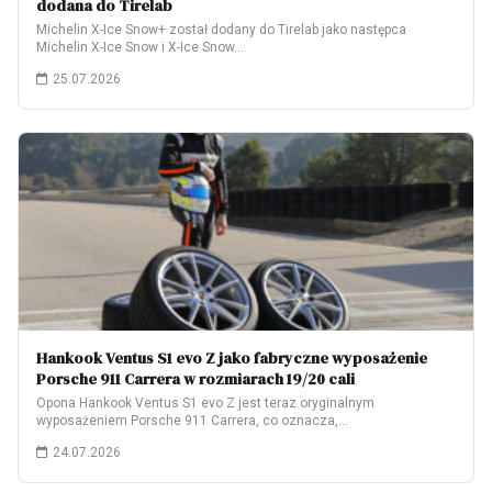
dodana do Tirelab
Michelin X-Ice Snow+ został dodany do Tirelab jako następca
Michelin X-Ice Snow i X-Ice Snow…
25.07.2026
Hankook Ventus S1 evo Z jako fabryczne wyposażenie
Porsche 911 Carrera w rozmiarach 19/20 cali
Opona Hankook Ventus S1 evo Z jest teraz oryginalnym
wyposażeniem Porsche 911 Carrera, co oznacza,…
24.07.2026