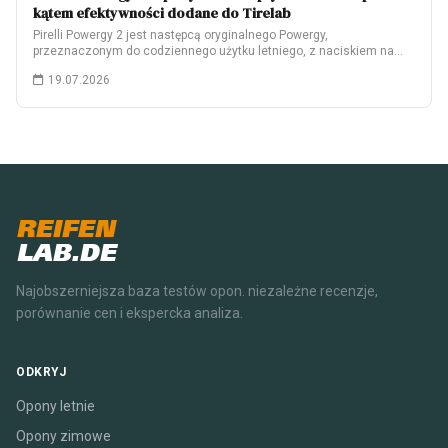
kątem efektywności dodane do Tirelab
Pirelli Powergy 2 jest następcą oryginalnego Powergy,
przeznaczonym do codziennego użytku letniego, z naciskiem na…
19.07.2026
REIFEN
LAB.DE
Najobszerniejsza baza testów opon. niezależne recenzje,
porównanie cen i ekspercka analiza.
ODKRYJ
Opony letnie
Opony zimowe