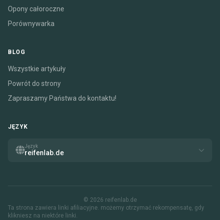
Opony całoroczne
Porównywarka
BLOG
Wszystkie artykuły
Powrót do strony
Zapraszamy Państwa do kontaktu!
JĘZYK
Język
reifenlab.de
© 2026 reifenlab.de
Ta strona zawiera linki afiliacyjne. możemy otrzymać rekompensatę, gdy
klikniesz na niektóre linki.