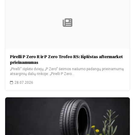
Pirelli P Zero R ir P Zero Trofeo RS: Išplėstas aftermarket
prieinamumas
„Pirelli“ išplėtė dviejų „P Zero“ šeimos našumo padangų prieinamumą
atsarginių dalių rinkoje: „Pirelli P Zero…
28.07.2026