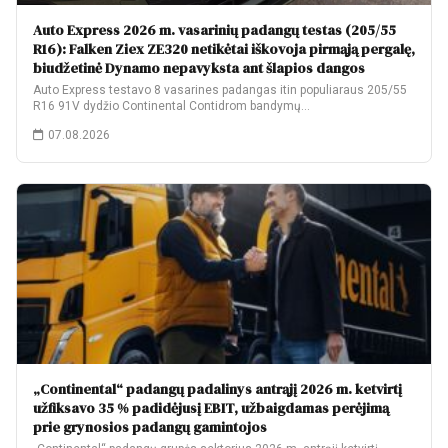
Auto Express 2026 m. vasarinių padangų testas (205/55
R16): Falken Ziex ZE320 netikėtai iškovoja pirmąją pergalę,
biudžetinė Dynamo nepavyksta ant šlapios dangos
Auto Express testavo 8 vasarines padangas itin populiaraus 205/55
R16 91V dydžio Continental Contidrom bandymų…
07.08.2026
„Continental“ padangų padalinys antrąjį 2026 m. ketvirtį
užfiksavo 35 % padidėjusį EBIT, užbaigdamas perėjimą
prie grynosios padangų gamintojos