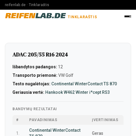
reifenlab.de · Tinklaraštis
REIFEN
LAB.DE
TINKLARAŠTIS
ADAC 205/55 R16 2024
Išbandytos padangos:
12
Transporto priemonė:
VW Golf
Testo nugalėtojas:
Continental WinterContact TS 870
Geriausia vertė:
Hankook W462 Winter i*cept RS3
BANDYMŲ REZULTATAI
#
PAVADINIMAS
ĮVERTINIMAS
Continental WinterContact
1.
Geras