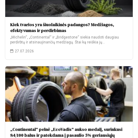
Kiek tvarios yra šiuolaikinės padangos? Medžiagos,
efektyvumas ir perdirbimas
„Michelin“, „Continental“ ir „Bridgestone“ siekia naudoti daugiau
perdirbtų ir atsinaujinančių medžiagų. Štai ką reiškia jų…
27.07.2026
„Continental“ pelnė „EcoVadis“ aukso medalį, surinkusi
84/100 balus ir patekdama į pasaulio 5% geriausiųjų