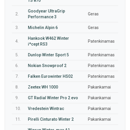
TS 870
Goodyear UltraGrip
2.
Geras
Performance 3
3.
Michelin Alpin 6
Geras
Hankook W462 Winter
4.
Patenkinamas
i*cept RS3
5.
Dunlop Winter Sport 5
Patenkinamas
6.
Nokian Snowproof 2
Patenkinamas
7.
Falken Eurowinter HS02
Patenkinamas
8.
Zeetex WH 1000
Pakankamai
9.
GT Radial Winter Pro 2 evo
Pakankamai
10.
Vredestein Wintrac
Pakankamai
11.
Pirelli Cinturato Winter 2
Pakankamai