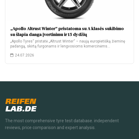
„Apollo Altrust Winter“ pristatoma su A klasės sukibimo
su šlapia danga įvertinimu ir 15 dydžių
„Apollo Tyres“ pristatė „Altrust Winter“ – naują europietišką žieminę
padangą, skirtą furgonams ir lengvosioms komercinėms…
24.07.2026
REIFEN
LAB.DE
The most comprehensive tyre test database. independent
reviews, price comparison and expert analysis.