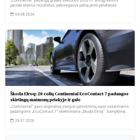
„Continental“ padangų grupės sektorius 2026 m. antrąjį ketvirtį
parodė stiprius rezultatus, pakoregavus pelną prieš palūkanas…
04.08.2026
Škoda Elroq: 20 colių Continental EcoContact 7 padangos
skirtingų matmenų priekyje ir gale
„Continental“ gavo originalios įrangos patvirtinimą savo vasariniams
padangoms „EcoContact 7“ elektriniame „Škoda Elroq“. Gamyklinėje
komplektacijoje…
29.07.2026