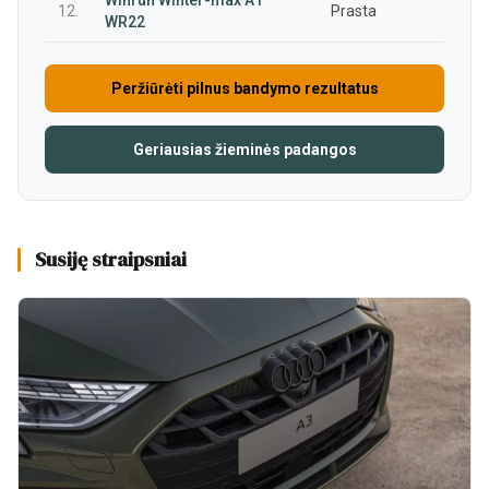
Winrun Winter-max A1
12.
Prasta
WR22
Peržiūrėti pilnus bandymo rezultatus
Geriausias žieminės padangos
Susiję straipsniai