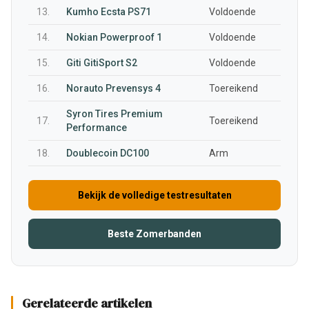
13.
Kumho Ecsta PS71
Voldoende
14.
Nokian Powerproof 1
Voldoende
15.
Giti GitiSport S2
Voldoende
16.
Norauto Prevensys 4
Toereikend
Syron Tires Premium
17.
Toereikend
Performance
18.
Doublecoin DC100
Arm
Bekijk de volledige testresultaten
Beste Zomerbanden
Gerelateerde artikelen