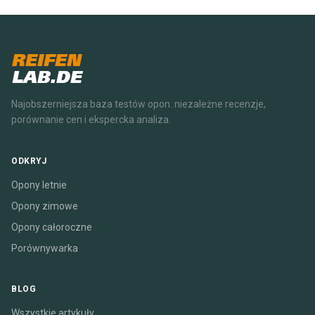
REIFEN
LAB.DE
Najobszerniejsza baza testów opon. niezależne recenzje,
porównanie cen i ekspercka analiza.
ODKRYJ
Opony letnie
Opony zimowe
Opony całoroczne
Porównywarka
BLOG
Wszystkie artykuły