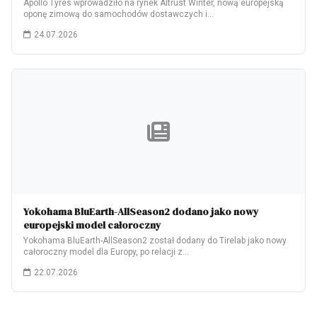
Apollo Tyres wprowadziło na rynek Altrust Winter, nową europejską
oponę zimową do samochodów dostawczych i…
24.07.2026
Yokohama BluEarth-AllSeason2 dodano jako nowy
europejski model całoroczny
Yokohama BluEarth-AllSeason2 został dodany do Tirelab jako nowy
całoroczny model dla Europy, po relacji z…
22.07.2026