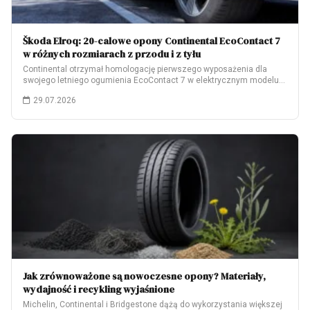
Škoda Elroq: 20-calowe opony Continental EcoContact 7
w różnych rozmiarach z przodu i z tyłu
Continental otrzymał homologację pierwszego wyposażenia dla
swojego letniego ogumienia EcoContact 7 w elektrycznym modelu
Škoda…
29.07.2026
Jak zrównoważone są nowoczesne opony? Materiały,
wydajność i recykling wyjaśnione
Michelin, Continental i Bridgestone dążą do wykorzystania większej