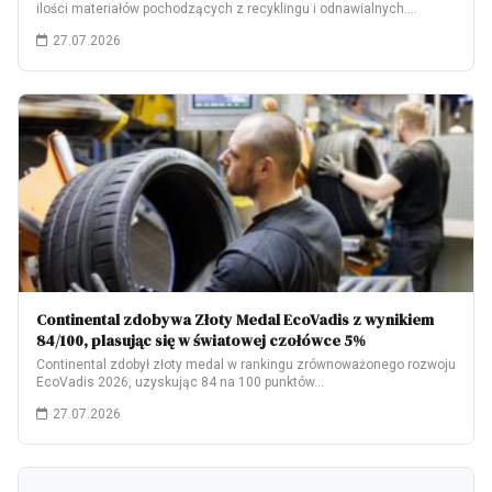
ilości materiałów pochodzących z recyklingu i odnawialnych.…
27.07.2026
Continental zdobywa Złoty Medal EcoVadis z wynikiem
84/100, plasując się w światowej czołówce 5%
Continental zdobył złoty medal w rankingu zrównoważonego rozwoju
EcoVadis 2026, uzyskując 84 na 100 punktów…
27.07.2026