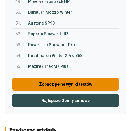
49.
Minerva Frostrack HP
50.
Duraturn Mozzo Winter
51.
Austone SP901
52.
Superia Bluewin UHP
53.
Powertrac Snowtour Pro
54.
Roadmarch Winter XPro 888
55.
Maxtrek Trek M7 Plus
Zobacz pełne wyniki testów
Najlepsze Opony zimowe
Powiązane artykuły