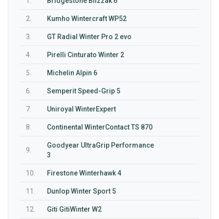
1.
Bridgestone Blizzak 6
2.
Kumho Wintercraft WP52
3.
GT Radial Winter Pro 2 evo
4.
Pirelli Cinturato Winter 2
5.
Michelin Alpin 6
6.
Semperit Speed-Grip 5
7.
Uniroyal WinterExpert
8.
Continental WinterContact TS 870
Goodyear UltraGrip Performance
9.
3
10.
Firestone Winterhawk 4
11.
Dunlop Winter Sport 5
12.
Giti GitiWinter W2