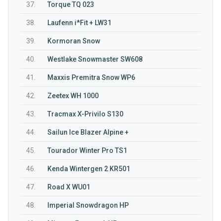
37.
Torque TQ 023
38.
Laufenn i*Fit + LW31
39.
Kormoran Snow
40.
Westlake Snowmaster SW608
41.
Maxxis Premitra Snow WP6
42.
Zeetex WH 1000
43.
Tracmax X-Privilo S130
44.
Sailun Ice Blazer Alpine +
45.
Tourador Winter Pro TS1
46.
Kenda Wintergen 2 KR501
47.
Road X WU01
48.
Imperial Snowdragon HP