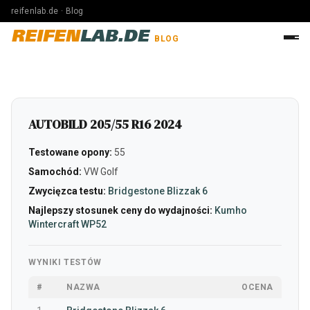
reifenlab.de · Blog
REIFEN
LAB.DE
BLOG
AUTOBILD 205/55 R16 2024
Testowane opony:
55
Samochód:
VW Golf
Zwycięzca testu:
Bridgestone Blizzak 6
Najlepszy stosunek ceny do wydajności:
Kumho
Wintercraft WP52
WYNIKI TESTÓW
#
NAZWA
OCENA