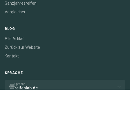
Ganzjahresreifen
Vergleicher
BLOG
Alle Artikel
Zurück zur Website
Kontakt
SPRACHE
Sprache
reifenlab.de
© 2026 reifenlab.de
Diese Website enthält Affiliate-Links. Wir können eine Vergütung erhalten,
wenn Sie auf bestimmte Links klicken.