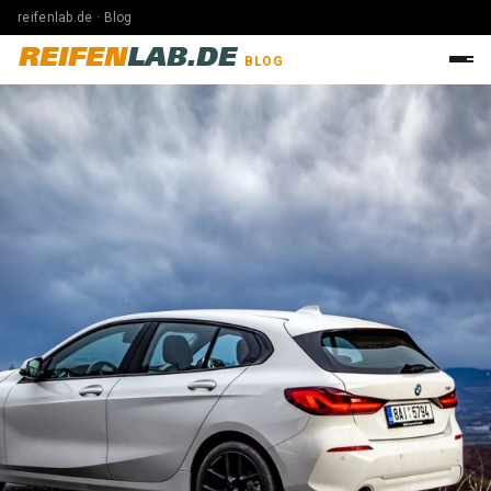
reifenlab.de · Blog
REIFEN
LAB.DE
BLOG