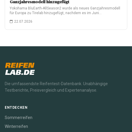
Ganzjahresmodell hinzugefügt
Yokohama BluEarth-AllSeason2 wurde als neues Ganzjahresmodell
für Europa zu Tirelab hinzugefügt, nachdem es im Juni…
22.07.2026
REIFEN
LAB.DE
Die umfassendste Reifentest-Datenbank. Unabhängige
Testberichte, Preisvergleich und Expertenanalyse.
ENTDECKEN
Sommerreifen
Winterreifen