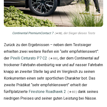
Continental PremiumContact 7
, der Sieger dieses Tests
(★98)
Zurück zu den Ergebnissen – neben dem Testsieger
erhielten zwei weitere Reifen ein “sehr empfehlenswert”:
der
Pirelli Cinturato P7 C2
, der dem Continental auf
(★88)
trockener Fahrbahn ebenbürtig war und auf nasser Fahrbahn
knapp an zweiter Stelle lag und im Vergleich zu seinen
Konkurrenten einen sehr sportlichen Charakter bot. Das
zweite Prädikat “sehr empfehlenswert” erhielt der
fünftplatzierte
Firestone Roadhawk 2
dank seines
(★83)
niedrigen Preises und seiner guten Leistung bei Nässe.