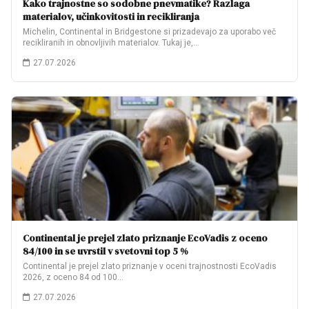
Kako trajnostne so sodobne pnevmatike? Razlaga
materialov, učinkovitosti in recikliranja
Michelin, Continental in Bridgestone si prizadevajo za uporabo več
recikliranih in obnovljivih materialov. Tukaj je,…
27.07.2026
Continental je prejel zlato priznanje EcoVadis z oceno
84/100 in se uvrstil v svetovni top 5 %
Continental je prejel zlato priznanje v oceni trajnostnosti EcoVadis
2026, z oceno 84 od 100…
27.07.2026