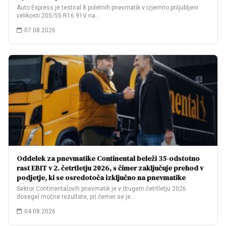
Auto Express je testiral 8 poletnih pnevmatik v izjemno priljubljeni
velikosti 205/55 R16 91V na…
07.08.2026
Oddelek za pnevmatike Continental beleži 35-odstotno
rast EBIT v 2. četrtletju 2026, s čimer zaključuje prehod v
podjetje, ki se osredotoča izključno na pnevmatike
Sektor Continentalovih pnevmatik je v drugem četrtletju 2026
dosegel močne rezultate, pri čemer se je…
04.08.2026