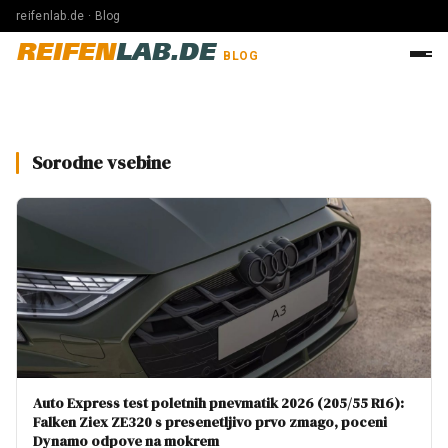
reifenlab.de · Blog
REIFEN
LAB.DE
BLOG
Sorodne vsebine
Auto Express test poletnih pnevmatik 2026 (205/55 R16):
Falken Ziex ZE320 s presenetljivo prvo zmago, poceni
Dynamo odpove na mokrem