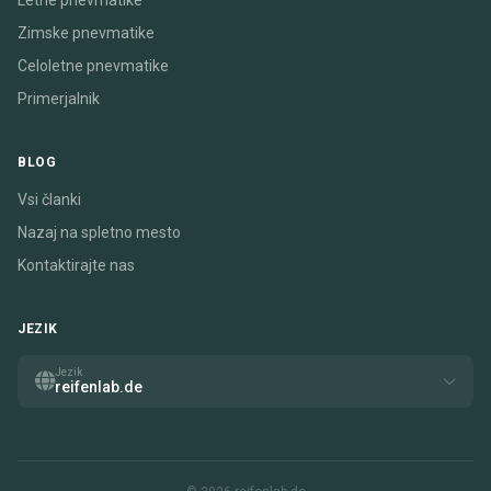
Letne pnevmatike
Zimske pnevmatike
Celoletne pnevmatike
Primerjalnik
BLOG
Vsi članki
Nazaj na spletno mesto
Kontaktirajte nas
JEZIK
Jezik
reifenlab.de