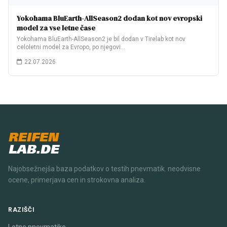
Yokohama BluEarth-AllSeason2 dodan kot nov evropski
model za vse letne čase
Yokohama BluEarth-AllSeason2 je bil dodan v Tirelab kot nov
celoletni model za Evropo, po njegovi…
22.07.2026
REIFEN
LAB.DE
Najobsežnejša baza podatkov o testih pnevmatik. neodvisne
ocene, primerjava cen in strokovna analiza.
RAZIŠČI