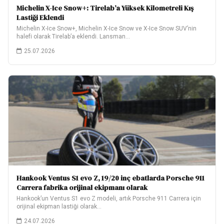
Michelin X-Ice Snow+: Tirelab’a Yüksek Kilometreli Kış
Lastiği Eklendi
Michelin X-Ice Snow+, Michelin X-Ice Snow ve X-Ice Snow SUV’nin
halefi olarak Tirelab’a eklendi. Lansman…
25.07.2026
Hankook Ventus S1 evo Z, 19/20 inç ebatlarda Porsche 911
Carrera fabrika orijinal ekipmanı olarak
Hankook’un Ventus S1 evo Z modeli, artık Porsche 911 Carrera için
orijinal ekipman lastiği olarak…
24.07.2026