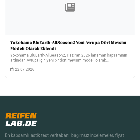
Yokohama BluEarth-AllSeason2 Yeni Avrupa Dört Mevsim
Modeli Olarak Eklendi
Yokohama BluEarth-AllSeason2, Haziran 2026 lansman kapsamının
ardından Avrupa için yeni bir dört mevsim modeli olarak…
22.07.2026
REIFEN
LAB.DE
En kapsamlı lastik test veritabanı. bağımsız incelemeler, fiyat