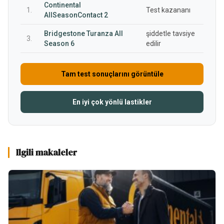
Continental
1.
Test kazananı
AllSeasonContact 2
Bridgestone Turanza All
şiddetle tavsiye
3.
Season 6
edilir
Tam test sonuçlarını görüntüle
En iyi çok yönlü lastikler
Ilgili makaleler