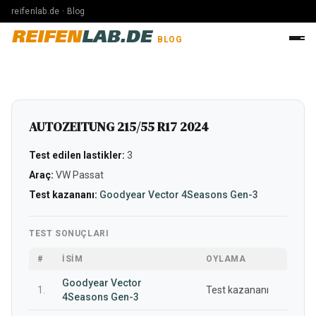
reifenlab.de · Blog
REIFEN
LAB.DE
BLOG
AUTOZEITUNG 215/55 R17 2024
Test edilen lastikler:
3
Araç:
VW Passat
Test kazananı:
Goodyear Vector 4Seasons Gen-3
TEST SONUÇLARI
#
İSIM
OYLAMA
Goodyear Vector
1.
Test kazananı
4Seasons Gen-3