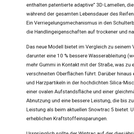
enthalten patentierte adaptive” 3D-Lamellen, d
während der gesamten Lebensdauer des Reifens
Ein Verriegelungsmechanismus in den Schulterblö
die Handlingeigenschaften auf trockener und na
Das neue Modell bietet im Vergleich zu seinem
darunter eine 10 % bessere Wasserableitung (w
mehr Gummi in Kontakt mit der Straße, was zu 
verschneiten Oberflächen führt. Darüber hinaus
und Harzpartikeln in der hochdichten Silica-Mi
einer ovalen Aufstandsfläche und einer gleichm
Abnutzung und eine bessere Leistung, die bis z
Leistung als beim aktuellen Snowtrac 5 bietet. U
erheblichen Kraftstoffeinsparungen.
Ursprünglich sollte der Wintrac auf der diesjäh