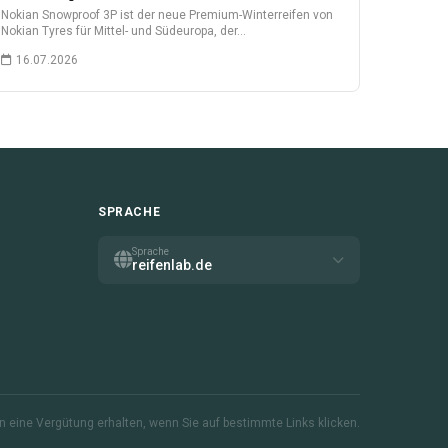
Nokian Snowproof 3P ist der neue Premium-Winterreifen von
Nokian Tyres für Mittel- und Südeuropa, der…
16.07.2026
SPRACHE
Sprache
reifenlab.de
nen eine Vergütung erhalten, wenn Sie auf bestimmte Links klicken.