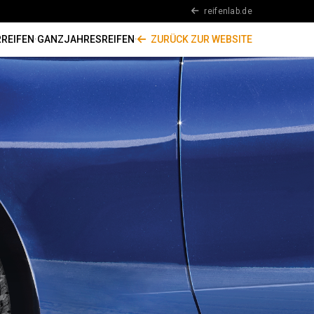
reifenlab.de
REIFEN
·
GANZJAHRESREIFEN
·
ZURÜCK ZUR WEBSITE