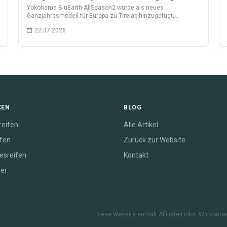
Yokohama BluEarth-AllSeason2 wurde als neues
Ganzjahresmodell für Europa zu Tirelab hinzugefügt,
nachdem es im Juni…
22.07.2026
KEN
BLOG
eifen
Alle Artikel
ifen
Zurück zur Website
esreifen
Kontakt
her
Diese Website enthält Affiliate-Links. Wir kön