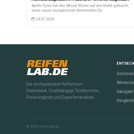
Apollo Tyres hat den Altrust Winter auf den Markt gebracht,
einen neuen europäischen Winterreifen für…
24.07.2026
REIFEN
ENTDEC
LAB.DE
Sommerr
Winterre
Die umfassendste Reifentest-
Datenbank. Unabhängige Testberichte,
Ganzjahr
Preisvergleich und Expertenanalyse.
Vergleic
© 2026 reifenlab.de