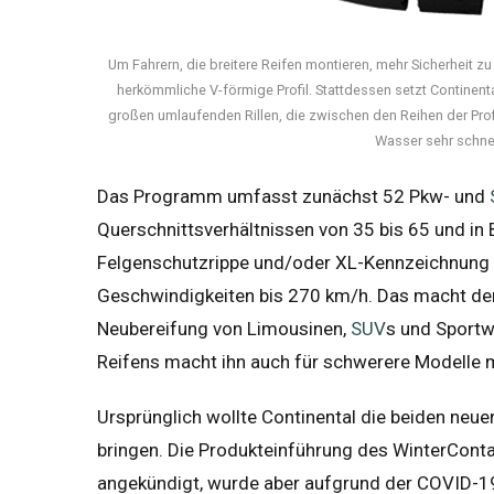
Um Fahrern, die breitere Reifen montieren, mehr Sicherheit zu
herkömmliche V-förmige Profil. Stattdessen setzt Continenta
großen umlaufenden Rillen, die zwischen den Reihen der Profi
Wasser sehr schnel
Das Programm umfasst zunächst 52 Pkw- und
Querschnittsverhältnissen von 35 bis 65 und in B
Felgenschutzrippe und/oder XL-Kennzeichnung f
Geschwindigkeiten bis 270 km/h. Das macht den
Neubereifung von Limousinen,
SUV
s und Sport
Reifens macht ihn auch für schwerere Modelle mi
Ursprünglich wollte Continental die beiden neue
bringen. Die Produkteinführung des WinterConta
angekündigt, wurde aber aufgrund der COVID-