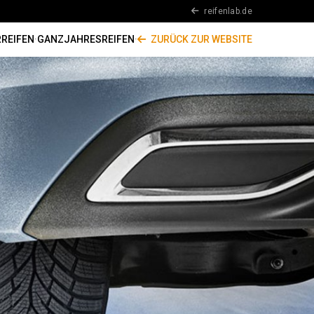
reifenlab.de
REIFEN
·
GANZJAHRESREIFEN
·
ZURÜCK ZUR WEBSITE