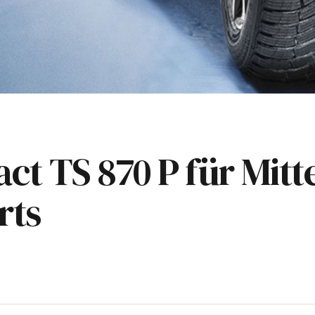
ct TS 870 P für Mit
rts