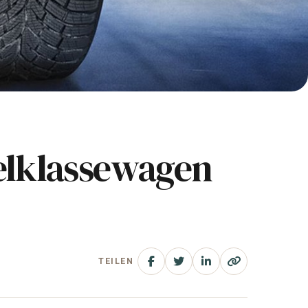
telklassewagen
TEILEN