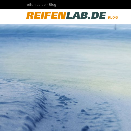
reifenlab.de · Blog
REIFEN
LAB.DE
BLOG