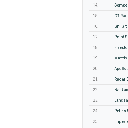
14.
Semper
15.
GT Rad
16.
Giti Gi
17.
Point S
18.
Firest
19.
Maxxis
20.
Apollo 
21.
Radar 
22.
Nankang
23.
Landsai
24.
Petlas
25.
Imperi