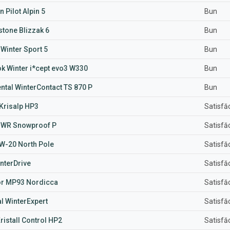
n Pilot Alpin 5
Bun
tone Blizzak 6
Bun
Winter Sport 5
Bun
k Winter i*cept evo3 W330
Bun
ntal WinterContact TS 870 P
Bun
Krisalp HP3
Satisfă
 WR Snowproof P
Satisfă
-20 North Pole
Satisfă
nterDrive
Satisfă
r MP93 Nordicca
Satisfă
l WinterExpert
Satisfă
ristall Control HP2
Satisfă