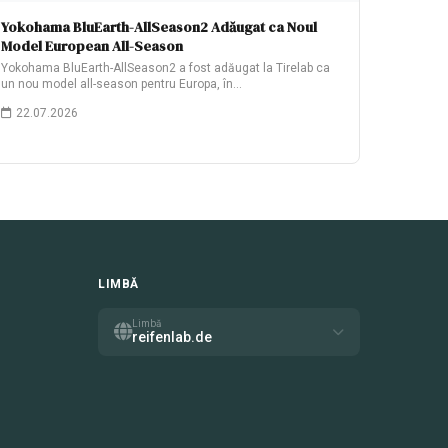
Yokohama BluEarth-AllSeason2 Adăugat ca Noul
Model European All-Season
Yokohama BluEarth-AllSeason2 a fost adăugat la Tirelab ca
un nou model all-season pentru Europa, în…
22.07.2026
LIMBĂ
Limbă
reifenlab.de