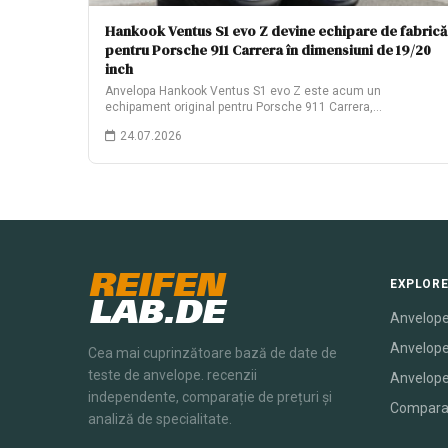
Hankook Ventus S1 evo Z devine echipare de fabrică
pentru Porsche 911 Carrera în dimensiuni de 19/20
inch
Anvelopa Hankook Ventus S1 evo Z este acum un
echipament original pentru Porsche 911 Carrera,…
24.07.2026
REIFEN
EXPLOR
LAB.DE
Anvelope
Anvelope
Cea mai cuprinzătoare bază de date de
teste de anvelope. recenzii
Anvelope
independente, comparație de prețuri și
Compara
analiză de specialitate.