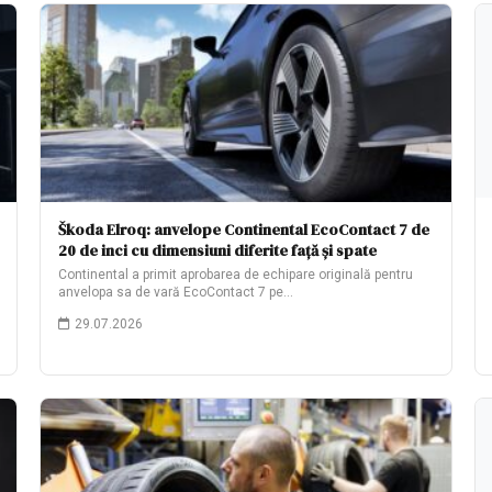
Škoda Elroq: anvelope Continental EcoContact 7 de
20 de inci cu dimensiuni diferite față și spate
Continental a primit aprobarea de echipare originală pentru
anvelopa sa de vară EcoContact 7 pe…
29.07.2026