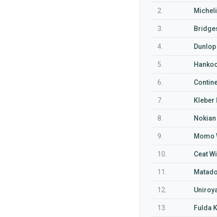
2.
Micheli
3.
Bridges
4.
Dunlop 
5.
Hankoo
6.
Contine
7.
Kleber 
8.
Nokian
9.
Momo W
10.
Ceat Wi
11.
Matado
12.
Uniroya
13.
Fulda K