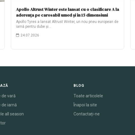
Apollo Altrust Winter este lansat cu o clasificare A la
aderența pe carosabil umed și în 15 dimensiuni
Apollo Tyres a lansat Altrust Winter, un nou pneu european de
iarnă pentru dube și…
24.07.2026
EAZĂ
BLOG
 de vară
Toate articolele
 de iarnă
Înapoi la site
le all season
Contactați-ne
tor