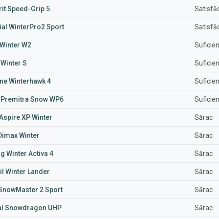
it Speed-Grip 5
Satisfă
ial WinterPro2 Sport
Satisfă
tiWinter W2
Suficien
 Winter S
Suficien
one Winterhawk 4
Suficien
 Premitra Snow WP6
Suficien
Aspire XP Winter
Sărac
Dimax Winter
Sărac
 Winter Activa 4
Sărac
l Winter Lander
Sărac
 SnowMaster 2 Sport
Sărac
al Snowdragon UHP
Sărac