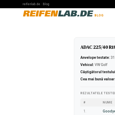
reifenlab.de · Blog
REIFEN
LAB.DE
BLOG
ADAC 225/40 R1
Anvelope testate:
31
Vehicul:
VW Golf
Câștigătorul testului
Cea mai bună valoar
REZULTATELE TESTE
#
NUME
1.
Goodye