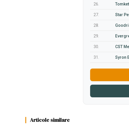
26.
Tomket
27.
Star P
28.
Goodri
29.
Evergr
30.
CST Me
31.
Syron E
Articole similare