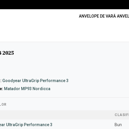
ANVELOPE DE VARĂ
·
ANVEL
8 2025
:
Goodyear UltraGrip Performance 3
e:
Matador MP93 Nordicca
LOR
CLASIF
ar UltraGrip Performance 3
Bun