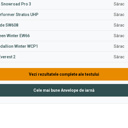
 Snowroad Pro 3
Sărac
erformer Stratos UHP
Sărac
de SW608
Sărac
een Winter EW66
Sărac
dallion Winter WCP1
Sărac
verest 2
Sărac
Vezi rezultatele complete ale testului
Cele mai bune Anvelope de iarnă