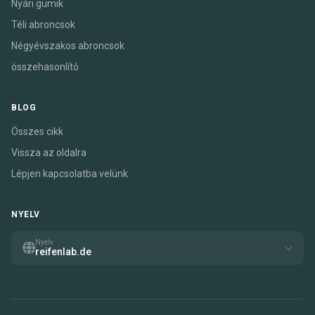
Nyári gumik
Téli abroncsok
Négyévszakos abroncsok
összehasonlító
BLOG
Összes cikk
Vissza az oldalra
Lépjen kapcsolatba velünk
NYELV
Nyelv
reifenlab.de