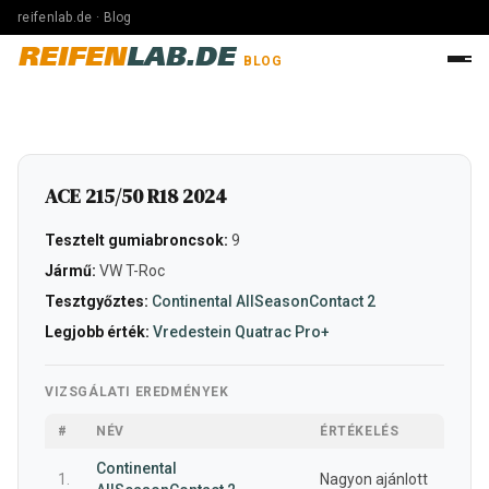
reifenlab.de · Blog
REIFEN
LAB.DE
BLOG
ACE 215/50 R18 2024
Tesztelt gumiabroncsok:
9
Jármű:
VW T-Roc
Tesztgyőztes:
Continental AllSeasonContact 2
Legjobb érték:
Vredestein Quatrac Pro+
VIZSGÁLATI EREDMÉNYEK
#
NÉV
ÉRTÉKELÉS
Continental
1.
Nagyon ajánlott