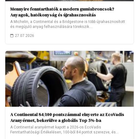
Mennyire fenntarthatók a modern gumiabroncsok?
Anyagok, hatékonyság és újrahasznosítás
A Michelin, a Continental és a Bridgestone is több újrahasznosított
és megújuló anyag felhasználására törekszik.…
27.07.2026
A Continental 84/100 pontszámmal elnyerte az EcoVadis
Aranyérmet, bekerülve a globális Top 5%-ba
A Continental aranyérmet kapott a 2026-os EcoVadis
Fenntarthatósági Értékelésen, 100-ból 84 pontot szerezve, és
ezzel…