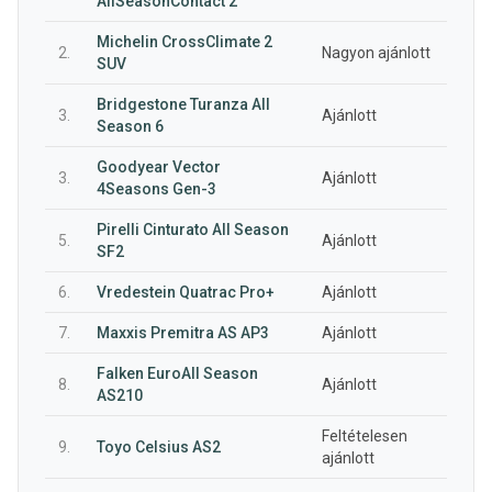
AllSeasonContact 2
Michelin CrossClimate 2
2.
Nagyon ajánlott
SUV
Bridgestone Turanza All
3.
Ajánlott
Season 6
Goodyear Vector
3.
Ajánlott
4Seasons Gen-3
Pirelli Cinturato All Season
5.
Ajánlott
SF2
6.
Vredestein Quatrac Pro+
Ajánlott
7.
Maxxis Premitra AS AP3
Ajánlott
Falken EuroAll Season
8.
Ajánlott
AS210
Feltételesen
9.
Toyo Celsius AS2
ajánlott