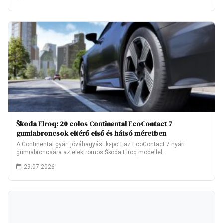
Škoda Elroq: 20 colos Continental EcoContact 7
gumiabroncsok eltérő első és hátsó méretben
A Continental gyári jóváhagyást kapott az EcoContact 7 nyári
gumiabroncsára az elektromos Škoda Elroq modellel…
29.07.2026