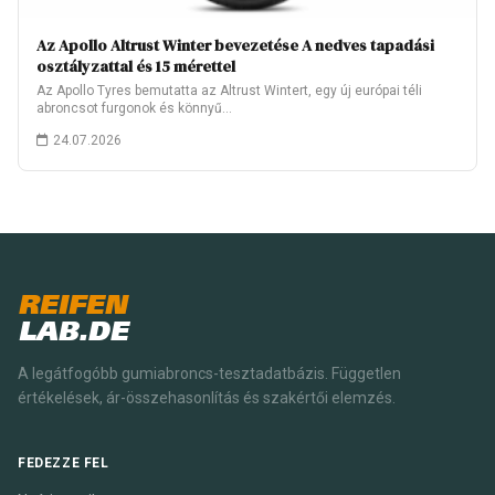
Az Apollo Altrust Winter bevezetése A nedves tapadási
osztályzattal és 15 mérettel
Az Apollo Tyres bemutatta az Altrust Wintert, egy új európai téli
abroncsot furgonok és könnyű…
24.07.2026
REIFEN
LAB.DE
A legátfogóbb gumiabroncs-tesztadatbázis. Független
értékelések, ár-összehasonlítás és szakértői elemzés.
FEDEZZE FEL