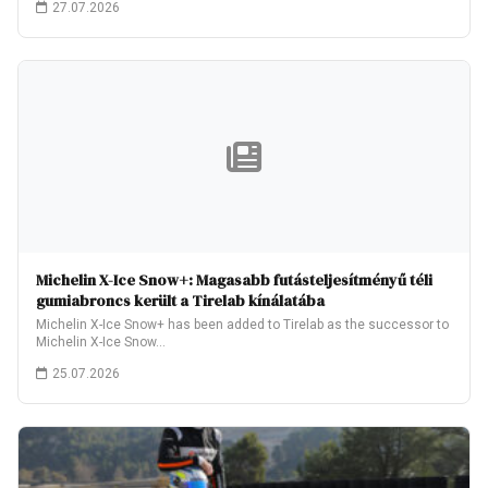
27.07.2026
Michelin X-Ice Snow+: Magasabb futásteljesítményű téli
gumiabroncs került a Tirelab kínálatába
Michelin X-Ice Snow+ has been added to Tirelab as the successor to
Michelin X-Ice Snow…
25.07.2026