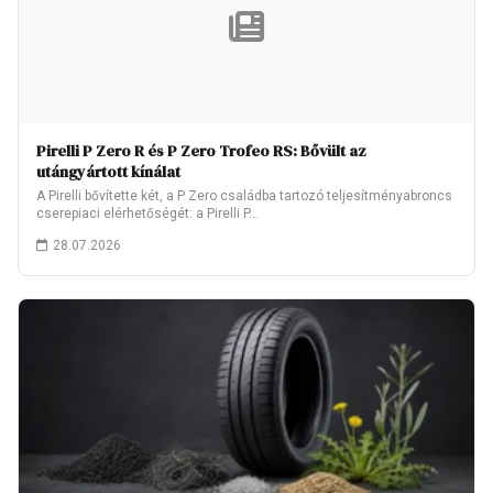
Pirelli P Zero R és P Zero Trofeo RS: Bővült az
utángyártott kínálat
A Pirelli bővítette két, a P Zero családba tartozó teljesítményabroncs
cserepiaci elérhetőségét: a Pirelli P…
28.07.2026