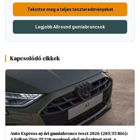
Tekintse meg a teljes teszteredményeket
Legjobb Allround gumiabroncsok
Kapcsolódó cikkek
Auto Express nyári gumiabroncs teszt 2026 (205/55 R16):
A Falken Ziex ZE320 meglepő első győzelmet arat, a