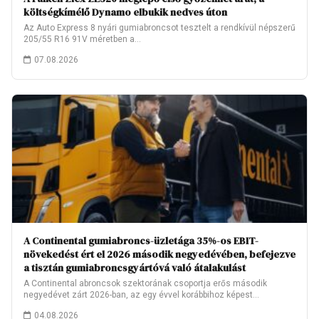
költségkímélő Dynamo elbukik nedves úton
Az Auto Express 8 nyári gumiabroncsot tesztelt a rendkívül népszerű
205/55 R16 91V méretben a…
07.08.2026
A Continental gumiabroncs-üzletága 35%-os EBIT-
növekedést ért el 2026 második negyedévében, befejezve
a tisztán gumiabroncsgyártóvá való átalakulást
A Continental abroncsok szektorának csoportja erős második
negyedévet zárt 2026-ban, az egy évvel korábbihoz képest…
04.08.2026