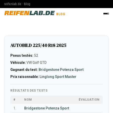
reifenlab.de · Blog
REIFEN
LAB.DE
BLOG
AUTOBILD 225/40 R18 2025
Pneus testés:
52
Véhicule:
VW Golf GTD
Gagnant du test:
Bridgestone Potenza Sport
Prix raisonnable:
Linglong Sport Master
RÉSULTATS DES TESTS
#
NOM
ÉVALUATION
1.
Bridgestone Potenza Sport