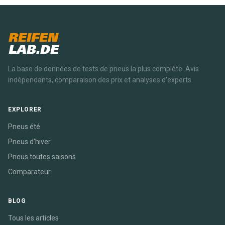
REIFEN
LAB.DE
La base de données de tests de pneus la plus complète. Avis
indépendants, comparaison des prix et analyses d'experts.
EXPLORER
Pneus été
Pneus d'hiver
Pneus toutes saisons
Comparateur
BLOG
Tous les articles