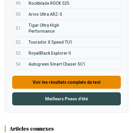
49.
Rockblade ROCK 525
50.
Arivo Ultra ARZ-5
Tigar Ultra High
51.
Performance
52.
Tourador X Speed TU1
53.
RoyalBlack Explorer II
54.
Autogreen Smart Chaser SC1
Voir les résultats complets du test
Meilleurs Pneus d'été
Articles connexes