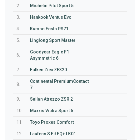
2.
Michelin Pilot Sport 5
3.
Hankook Ventus Evo
4.
Kumho Ecsta PS71
5.
Linglong Sport Master
Goodyear Eagle F1
6.
Asymmetric 6
7.
Falken Ziex ZE320
Continental PremiumContact
8.
7
9.
Sailun Atrezzo ZSR 2
10.
Maxxis Victra Sport 5
11.
Toyo Proxes Comfort
12.
Laufenn S Fit EQ+ LK01