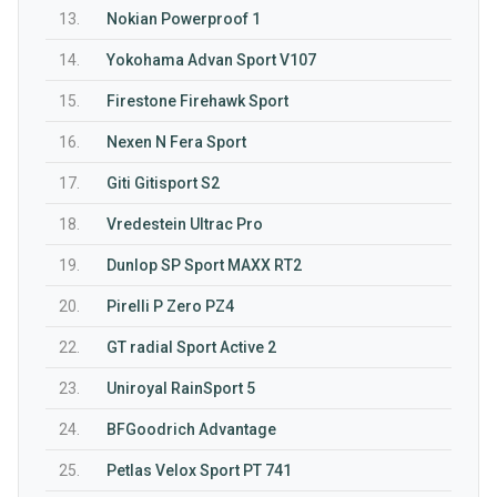
13.
Nokian Powerproof 1
14.
Yokohama Advan Sport V107
15.
Firestone Firehawk Sport
16.
Nexen N Fera Sport
17.
Giti Gitisport S2
18.
Vredestein Ultrac Pro
19.
Dunlop SP Sport MAXX RT2
20.
Pirelli P Zero PZ4
22.
GT radial Sport Active 2
23.
Uniroyal RainSport 5
24.
BFGoodrich Advantage
25.
Petlas Velox Sport PT 741