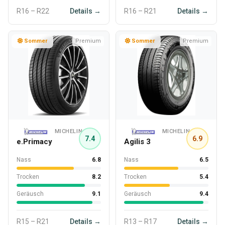
R16 – R22
Details →
R16 – R21
Details →
Sommer
Premium
Sommer
Premium
MICHELIN
MICHELIN
7.4
6.9
e.Primacy
Agilis 3
Nass
6.8
Nass
6.5
Trocken
8.2
Trocken
5.4
Geräusch
9.1
Geräusch
9.4
R15 – R21
Details →
R13 – R17
Details →