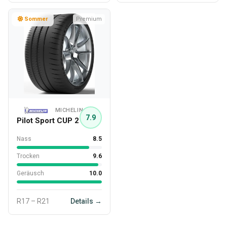
Sommer
Premium
MICHELIN
7.9
Pilot Sport CUP 2
Nass
8.5
Trocken
9.6
Geräusch
10.0
R17 – R21
Details →