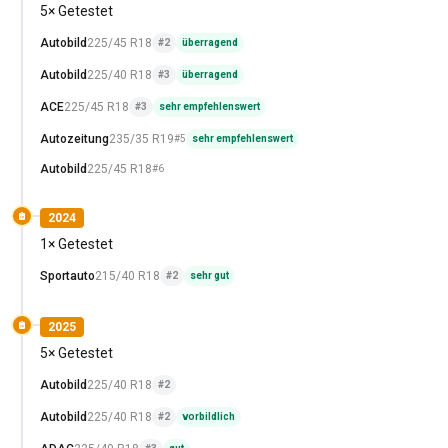
5× Getestet
Autobild
225/45 R18
#2
überragend
Autobild
225/40 R18
#3
überragend
ACE
225/45 R18
#3
sehr empfehlenswert
Autozeitung
235/35 R19
#5
sehr empfehlenswert
Autobild
225/45 R18
#6
2024
1× Getestet
Sportauto
215/40 R18
#2
sehr gut
2025
5× Getestet
Autobild
225/40 R18
#2
Autobild
225/40 R18
#2
vorbildlich