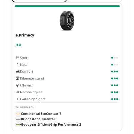
e.Primacy
ECO
🏁
Sport
●
●
●
💧
Nass
●
●
●
🛋️
Komfort
●
●
●
🛣️
Kilometerstand
●
●
●
🍃
Effizienz
●
●
●
♻️
Nachhaltigkeit
●
●
●
⚡
E-Auto-geeignet
●
●
●
TOP-RIVALEN
Continental EcoContact 7
Bridgestone Turanza 6
Goodyear EfficientGrip Performance 2