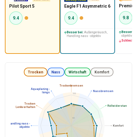
Premium
Pilot Sport 5
Eagle F1 Asymmetric 6
9.8
9.4
9.4
Besser bei
Besser bei:
Außengeräusch,
objektiv, H
Handling nass - objektiv
Schlechter
Trocken
Nass
Wirtschaft
Komfort
Trockenbremsen
Aquaplaning -
Nassbremsen
längs
100
Trocken
Rollwiderstand
80
Lenkverhalten
60
Handling nass -
Komfort
objektiv