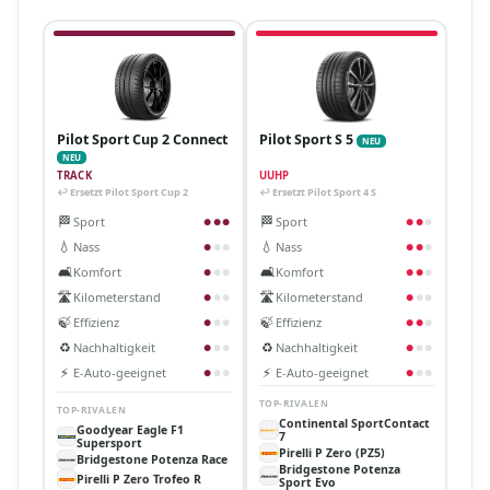
Pilot Sport Cup 2 Connect
Pilot Sport S 5
NEU
NEU
TRACK
UUHP
↩ Ersetzt Pilot Sport Cup 2
↩ Ersetzt Pilot Sport 4 S
🏁
🏁
Sport
Sport
●
●
●
●
●
●
💧
💧
Nass
Nass
●
●
●
●
●
●
🛋️
🛋️
Komfort
Komfort
●
●
●
●
●
●
🛣️
🛣️
Kilometerstand
Kilometerstand
●
●
●
●
●
●
🍃
🍃
Effizienz
Effizienz
●
●
●
●
●
●
♻️
♻️
Nachhaltigkeit
Nachhaltigkeit
●
●
●
●
●
●
⚡
⚡
E-Auto-geeignet
E-Auto-geeignet
●
●
●
●
●
●
TOP-RIVALEN
TOP-RIVALEN
Continental SportContact
Goodyear Eagle F1
7
Supersport
Pirelli P Zero (PZ5)
Bridgestone Potenza Race
Bridgestone Potenza
Pirelli P Zero Trofeo R
Sport Evo