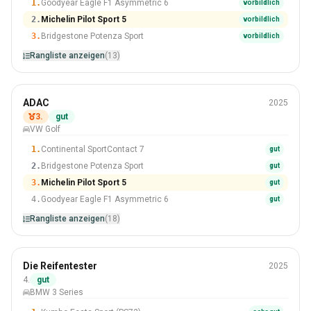
1.
Goodyear Eagle F1 Asymmetric 6
vorbildlich
2.
Michelin Pilot Sport 5
vorbildlich
3.
Bridgestone Potenza Sport
vorbildlich
Rangliste anzeigen
(13)
Sommer
ADAC
2025
225/40 R18
3.
gut
VW Golf
#3 Von 18 Reifen
1.
Continental SportContact 7
gut
2.
Bridgestone Potenza Sport
gut
3.
Michelin Pilot Sport 5
gut
4.
Goodyear Eagle F1 Asymmetric 6
gut
Rangliste anzeigen
(18)
Sommer
Die Reifentester
2025
225/40 R18
4.
gut
BMW 3 Series
#4 Von 8 Reifen