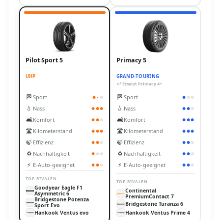
Pilot Sport 5
Primacy 5
UHP
GRAND-TOURING
↩ Ersetzt Primacy 4+
🏁
🏁
Sport
Sport
●
◐
●
●
●
●
💧
💧
Nass
Nass
●
●
●
●
●
●
🛋️
🛋️
Komfort
Komfort
●
●
●
●
●
●
🛣️
🛣️
Kilometerstand
Kilometerstand
●
●
●
●
●
●
🍃
🍃
Effizienz
Effizienz
●
●
●
●
●
●
♻️
♻️
Nachhaltigkeit
Nachhaltigkeit
●
●
●
●
●
●
⚡
⚡
E-Auto-geeignet
E-Auto-geeignet
●
●
●
●
●
●
TOP-RIVALEN
TOP-RIVALEN
Goodyear Eagle F1
Continental
Asymmetric 6
PremiumContact 7
Bridgestone Potenza
Bridgestone Turanza 6
Sport Evo
Hankook Ventus evo
Hankook Ventus Prime 4