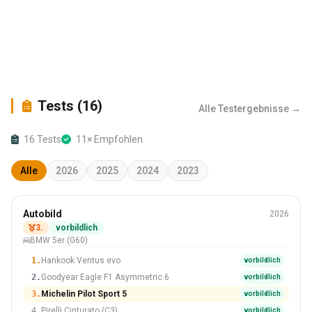
Tests (16)
Alle Testergebnisse →
16 Tests
11× Empfohlen
Alle
2026
2025
2024
2023
Sommer
Autobild
2026
245/45 R19
3.
vorbildlich
BMW 5er (G60)
#3 Von 20 Reifen
1.
Hankook Ventus evo
vorbildlich
2.
Goodyear Eagle F1 Asymmetric 6
vorbildlich
3.
Michelin Pilot Sport 5
vorbildlich
4.
Pirelli Cinturato (C3)
vorbildlich