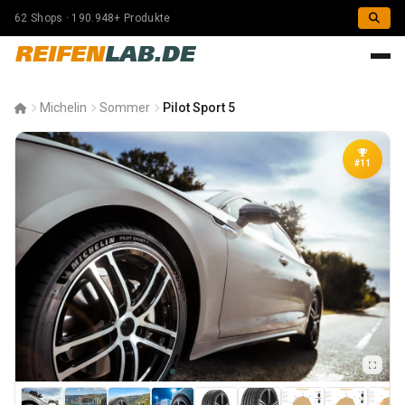
62 Shops · 190.948+ Produkte
REIFEN
LAB.DE
Michelin
Sommer
Pilot Sport 5
#11