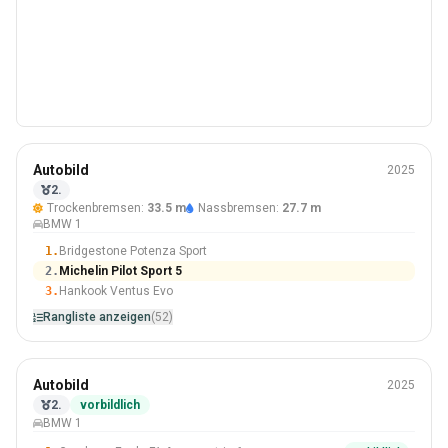
Sommer
Autobild
2025
225/40 R18
2.
Trockenbremsen:
33.5 m
Nassbremsen:
27.7 m
#2 Von 52 Reifen
BMW 1
1.
Bridgestone Potenza Sport
2.
Michelin Pilot Sport 5
3.
Hankook Ventus Evo
Rangliste anzeigen
(52)
Sommer
Autobild
2025
225/40 R18
2.
vorbildlich
BMW 1
#2 Von 13 Reifen