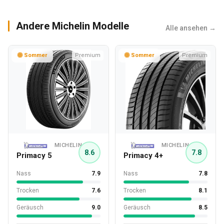
Andere Michelin Modelle
Alle ansehen →
Sommer
Premium
Sommer
Premium
MICHELIN
MICHELIN
8.6
7.8
Primacy 5
Primacy 4+
Nass
7.9
Nass
7.8
Trocken
7.6
Trocken
8.1
Geräusch
9.0
Geräusch
8.5