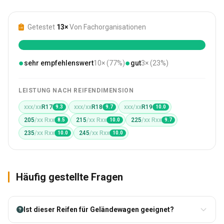
Getestet
13×
Von Fachorganisationen
●
●
sehr empfehlenswert
10× (77%)
gut
3× (23%)
LEISTUNG NACH REIFENDIMENSION
xxx/xx
R17
xxx/xx
R18
xxx/xx
R19
9.3
9.7
10.0
205
/xx Rxx
215
/xx Rxx
225
/xx Rxx
8.5
10.0
9.7
235
/xx Rxx
245
/xx Rxx
10.0
10.0
Häufig gestellte Fragen
Ist dieser Reifen für Geländewagen geeignet?