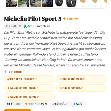
Michelin Pilot Sport 5
Sommer
9.4
PREMIUM
/10
Empfohlen
Die Pilot Sport-Reihe von Michelin ist mittlerweile fast legendär. Die
Cup-Varianten sind die schnellsten Reifen mit Straßenzulassung,
die es gibt. Aber der "normale" Pilot Sport 5 ist nicht so sporadisch,
wie sein Name vermuten lässt - er ist unglaublich gut ausbalanciert,
wobei ein geringer Rollwiderstand und eine hohe Laufleistung
Vorrang vor sportlichem Handling haben. Da es sich immer noch
um einen Michelin-Reifen handelt, ist ein höherer Preis zu erwarten.
Testbeste
Handling - trocken
4×
Kreisbahn nass
3×
Aquaplaning - quer
3×
Nassbremsen
2×
Aquaplaning - längs
2×
16
Tests
Preis von:
99 €
62
Größen
A
C