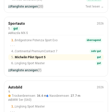
Rangliste anzeigen
(20)
Test lesen →
Sommer
Sportauto
2026
205/45 R17
5.
gut
Mazda MX-5
#5 Von 7 Reifen
1.
Bridgestone Potenza Sport Evo
überragend
···
4.
Continental PremiumContact 7
sehr gut
5.
Michelin Pilot Sport 5
gut
6.
Linglong Sport Master
gut
Rangliste anzeigen
(7)
Sommer
Autobild
2026
245/45 R19
9.
Trockenbremsen:
34.4 m
Nassbremsen:
27.7 m
#9 Von 50 Reifen
BMW 5er (G60)
1.
Linglong Sport Master
···