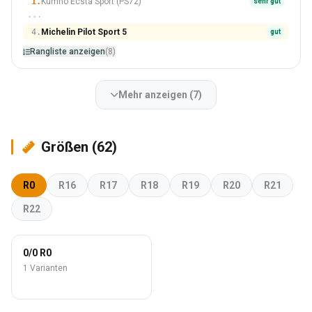
1.
Kumho Ecsta Sport (PS72)
sehr gut
···
4.
Michelin Pilot Sport 5
gut
Rangliste anzeigen
(8)
Mehr anzeigen (7)
Größen (62)
R0
R16
R17
R18
R19
R20
R21
R22
0/0 R0
1 Varianten