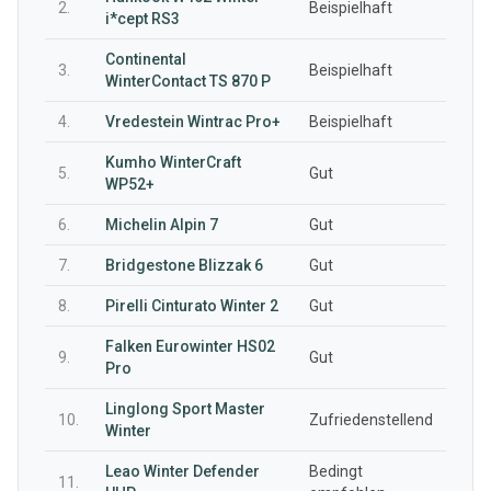
2.
Beispielhaft
i*cept RS3
Continental
3.
Beispielhaft
WinterContact TS 870 P
4.
Vredestein Wintrac Pro+
Beispielhaft
Kumho WinterCraft
5.
Gut
WP52+
6.
Michelin Alpin 7
Gut
7.
Bridgestone Blizzak 6
Gut
8.
Pirelli Cinturato Winter 2
Gut
Falken Eurowinter HS02
9.
Gut
Pro
Linglong Sport Master
10.
Zufriedenstellend
Winter
Leao Winter Defender
Bedingt
11.