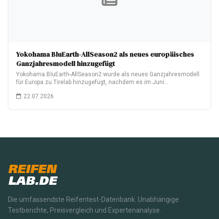
Yokohama BluEarth-AllSeason2 als neues europäisches
Ganzjahresmodell hinzugefügt
Yokohama BluEarth-AllSeason2 wurde als neues Ganzjahresmodell
für Europa zu Tirelab hinzugefügt, nachdem es im Juni…
22.07.2026
REIFEN
LAB.DE
Die umfassendste Reifentest-Datenbank. Unabhängige
Testberichte, Preisvergleich und Expertenanalyse.