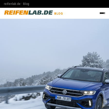
reifenlab.de · Blog
REIFEN
LAB.DE
BLOG