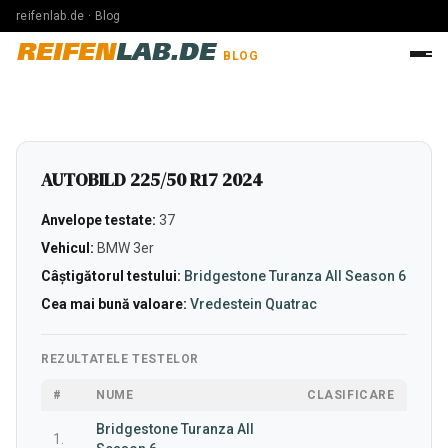
reifenlab.de · Blog
REIFEN
LAB.DE
BLOG
AUTOBILD 225/50 R17 2024
Anvelope testate:
37
Vehicul:
BMW 3er
Câștigătorul testului:
Bridgestone Turanza All Season 6
Cea mai bună valoare:
Vredestein Quatrac
REZULTATELE TESTELOR
#
NUME
CLASIFICARE
Bridgestone Turanza All
1.