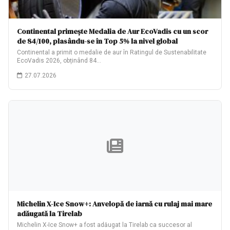
Continental primește Medalia de Aur EcoVadis cu un scor
de 84/100, plasându-se în Top 5% la nivel global
Continental a primit o medalie de aur în Ratingul de Sustenabilitate
EcoVadis 2026, obținând 84…
27.07.2026
Michelin X-Ice Snow+: Anvelopă de iarnă cu rulaj mai mare
adăugată la Tirelab
Michelin X-Ice Snow+ a fost adăugat la Tirelab ca succesor al