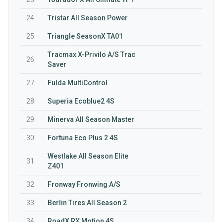
24.
Tristar All Season Power
25.
Triangle SeasonX TA01
Tracmax X-Privilo A/S Trac
26.
Saver
27.
Fulda MultiControl
28.
Superia Ecoblue2 4S
29.
Minerva All Season Master
30.
Fortuna Eco Plus 2 4S
Westlake All Season Elite
31.
Z401
32.
Fronway Fronwing A/S
33.
Berlin Tires All Season 2
34.
RoadX RX Motion 4S