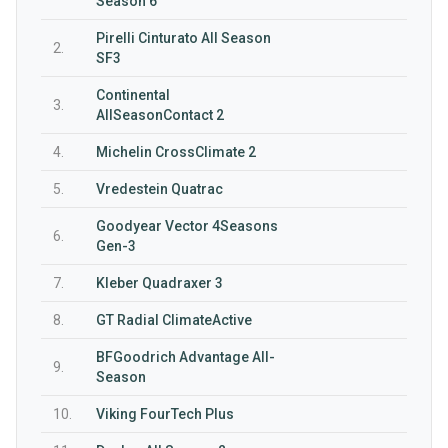
Season 6
Pirelli Cinturato All Season
2.
SF3
Continental
3.
AllSeasonContact 2
4.
Michelin CrossClimate 2
5.
Vredestein Quatrac
Goodyear Vector 4Seasons
6.
Gen-3
7.
Kleber Quadraxer 3
8.
GT Radial ClimateActive
BFGoodrich Advantage All-
9.
Season
10.
Viking FourTech Plus