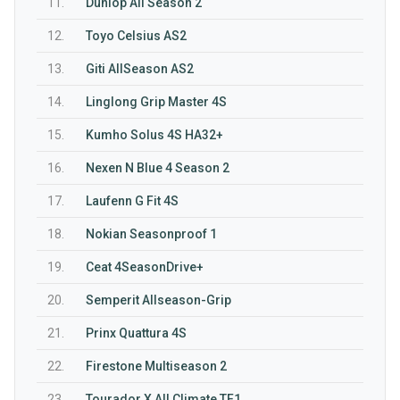
11.
Dunlop All Season 2
12.
Toyo Celsius AS2
13.
Giti AllSeason AS2
14.
Linglong Grip Master 4S
15.
Kumho Solus 4S HA32+
16.
Nexen N Blue 4 Season 2
17.
Laufenn G Fit 4S
18.
Nokian Seasonproof 1
19.
Ceat 4SeasonDrive+
20.
Semperit Allseason-Grip
21.
Prinx Quattura 4S
22.
Firestone Multiseason 2
23.
Tourador X All Climate TF1