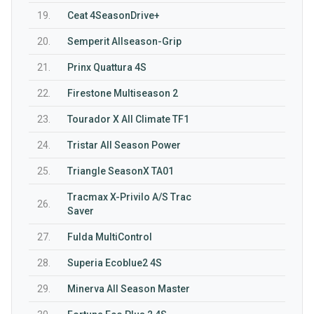
19.
Ceat 4SeasonDrive+
20.
Semperit Allseason-Grip
21.
Prinx Quattura 4S
22.
Firestone Multiseason 2
23.
Tourador X All Climate TF1
24.
Tristar All Season Power
25.
Triangle SeasonX TA01
Tracmax X-Privilo A/S Trac
26.
Saver
27.
Fulda MultiControl
28.
Superia Ecoblue2 4S
29.
Minerva All Season Master