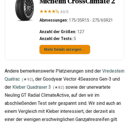
Michelin CrossClimate 2
★★★★½
4.6/5
Abmessungen:
175/35R15 - 275/65R21
Anzahl der Größen:
127
Anzahl der Tests:
5
Mehr Details anzeigen ...
Andere bemerkenswerte Platzierungen sind der
Vredestein
Quatrac
, der Goodyear Vector 4Seasons Gen-3 und
(★92)
der
Kleber Quadraxer 3
sowie der unerwartete
(★82)
Neuling GT Radial ClimateActive, auf den wir im
abschließenden Test sehr gespannt sind. Wir sind auch an
einem Vergleich mit Kleber interessiert, der derzeit als
einer der wenigen erschwinglichen Ganzjahresreifen gilt.