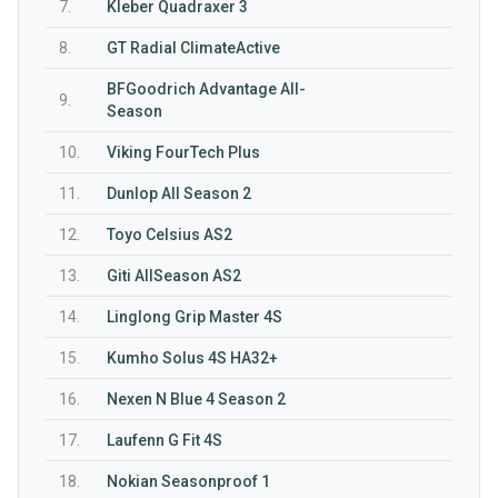
7.
Kleber Quadraxer 3
8.
GT Radial ClimateActive
BFGoodrich Advantage All-
9.
Season
10.
Viking FourTech Plus
11.
Dunlop All Season 2
12.
Toyo Celsius AS2
13.
Giti AllSeason AS2
14.
Linglong Grip Master 4S
15.
Kumho Solus 4S HA32+
16.
Nexen N Blue 4 Season 2
17.
Laufenn G Fit 4S
18.
Nokian Seasonproof 1