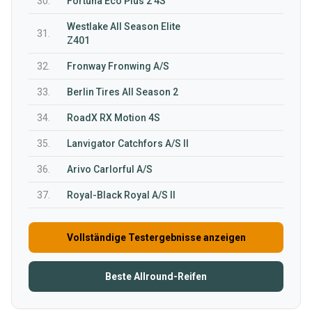
30.
Fortuna Eco Plus 2 4S
Westlake All Season Elite
31.
Z401
32.
Fronway Fronwing A/S
33.
Berlin Tires All Season 2
34.
RoadX RX Motion 4S
35.
Lanvigator Catchfors A/S II
36.
Arivo Carlorful A/S
37.
Royal-Black Royal A/S II
Vollständige Testergebnisse anzeigen
Beste Allround-Reifen