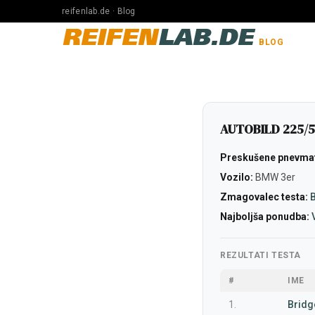
reifenlab.de · Blog
REIFEN
LAB.DE
BLOG
AUTOBILD 225/5
Preskušene pnevmat
Vozilo:
BMW 3er
Zmagovalec testa:
B
Najboljša ponudba:
REZULTATI TESTA
#
IME
1.
Bridg