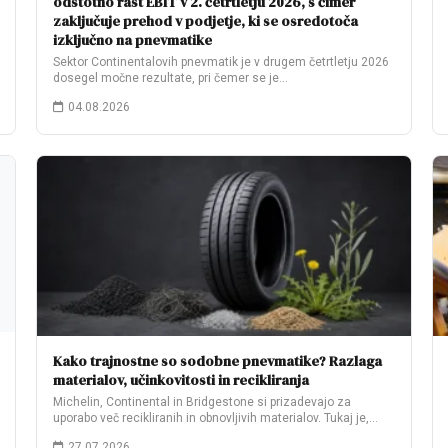
odstotno rast EBIT v 2. četrtletju 2026, s čimer
zaključuje prehod v podjetje, ki se osredotoča
izključno na pnevmatike
Sektor Continentalovih pnevmatik je v drugem četrtletju 2026
dosegel močne rezultate, pri čemer se je…
04.08.2026
Kako trajnostne so sodobne pnevmatike? Razlaga
materialov, učinkovitosti in recikliranja
Michelin, Continental in Bridgestone si prizadevajo za
uporabo več recikliranih in obnovljivih materialov. Tukaj je,…
27.07.2026