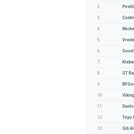
2.
Pirell
3.
Conti
4.
Miche
5.
Vrede
6.
Goody
7.
Klebe
8.
GT Ra
9.
BFGoo
10.
Vikin
11.
Dunlo
12.
Toyo 
13.
Giti 