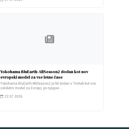
Yokohama BluEarth-AllSeason2 dodan kot nov
evropski model za vse letne čase
Yokohama BluEarth-AllSeason2 je bil dodan v Tirelab kot nov
celoletni model za Evropo, po njegovi…
22.07.2026