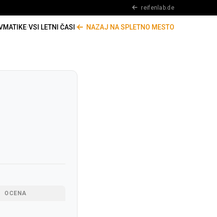
reifenlab.de
VMATIKE
·
VSI LETNI ČASI
·
NAZAJ NA SPLETNO MESTO
OCENA