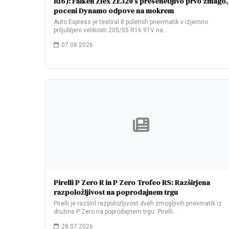
R16): Falken Ziex ZE320 s presenetljivo prvo zmago,
poceni Dynamo odpove na mokrem
Auto Express je testiral 8 poletnih pnevmatik v izjemno
priljubljeni velikosti 205/55 R16 91V na…
07.08.2026
Pirelli P Zero R in P Zero Trofeo RS: Razširjena
razpoložljivost na poprodajnem trgu
Pirelli je razširil razpoložljivost dveh zmogljivih pnevmatik iz
družine P Zero na poprodajnem trgu: Pirelli…
28.07.2026