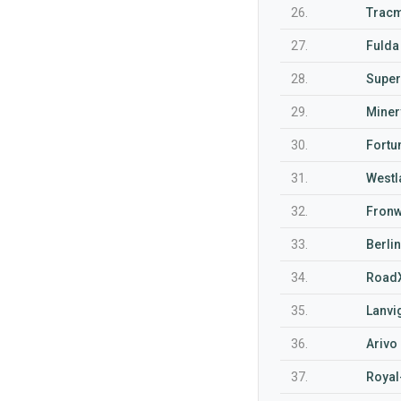
26.
Tracm
27.
Fulda
28.
Super
29.
Miner
30.
Fortu
31.
Westl
32.
Fronw
33.
Berlin
34.
RoadX
35.
Lanvig
36.
Arivo 
37.
Royal-