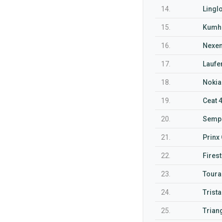
14.
Lingl
15.
Kumho
16.
Nexen
17.
Laufen
18.
Nokia
19.
Ceat 
20.
Sempe
21.
Prinx
22.
Fires
23.
Toura
24.
Trist
25.
Trian