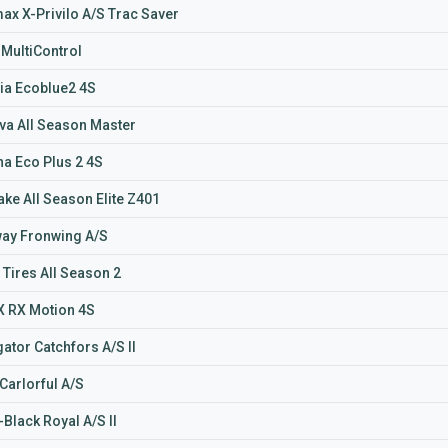
ax X-Privilo A/S Trac Saver
 MultiControl
ia Ecoblue2 4S
va All Season Master
na Eco Plus 2 4S
ake All Season Elite Z401
ay Fronwing A/S
 Tires All Season 2
 RX Motion 4S
ator Catchfors A/S II
Carlorful A/S
Black Royal A/S II