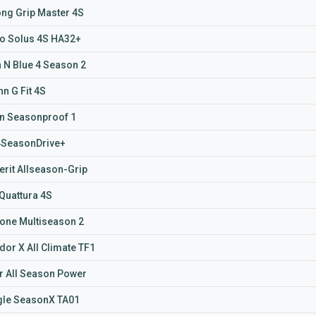
ong Grip Master 4S
 Solus 4S HA32+
 N Blue 4 Season 2
n G Fit 4S
n Seasonproof 1
4SeasonDrive+
rit Allseason-Grip
 Quattura 4S
tone Multiseason 2
dor X All Climate TF1
ar All Season Power
gle SeasonX TA01