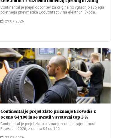
EcoContact 7 različnih dimenzij spredaj in zadaj
Continental je prejel odobritev za originalno vgradnjo svojega
poletnega pnevmatika EcoContact 7 na električni Škoda…
29.07.2026
Continental je prejel zlato priznanje EcoVadis z
oceno 84/100 in se uvrstil v svetovni top 5 %
Continental je prejel zlato priznanje v oceni trajnostnosti
EcoVadis 2026, z oceno 84 od 100…
27.07.2026