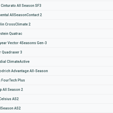
i Cinturato All Season SF3
nental AllSeasonContact 2
lin CrossClimate 2
stein Quatrac
ear Vector 4Seasons Gen-3
r Quadraxer 3
dial ClimateActive
drich Advantage All-Season
g FourTech Plus
p All Season 2
Celsius AS2
AllSeason AS2